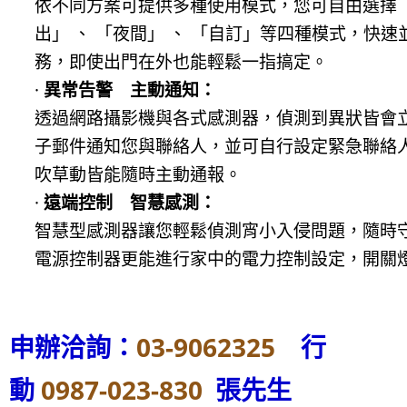
依不同方案可提供多種使用模式，您可自由選擇「
出」 、 「夜間」 、 「自訂」等四種模式，快
務，即使出門在外也能輕鬆一指搞定。
·
異常告警 主動通知：
透過網路攝影機與各式感測器，偵測到異狀皆會
子郵件通知您與聯絡人，並可自行設定緊急聯絡
吹草動皆能隨時主動通報。
·
遠端控制 智慧感測：
智慧型感測器讓您輕鬆偵測宵小入侵問題，隨時
電源控制器更能進行家中的電力控制設定，開關
申辦洽詢：
03-9062325
行
動
0987-023-830
張先生