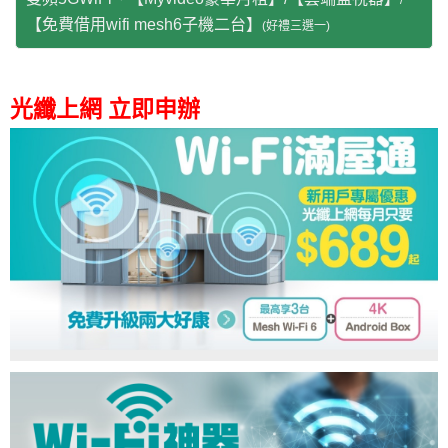
/
【免費借用wifi mesh6子機二台】
(好禮三選一)
光纖上網
立即申辦