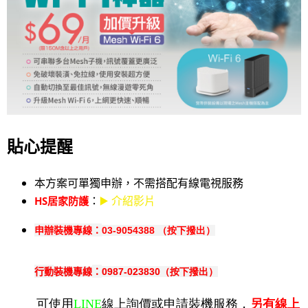
貼心提醒
本方案可單獨申辦，不需搭配有線電視服務
：
▶️ 介紹影片
HS居家防護
申辦裝機專線：
03-9054388
（按下撥出）
行動
：
0987-023830（按下撥出）
裝機專線
可使用
LINE
線上詢價或申請裝機服務，
另有線上