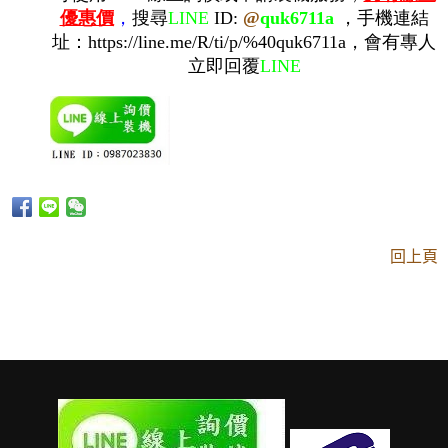
優惠價
，
搜尋
LINE
ID:
@
quk6711a
，手機連結
址：
https://line.me/R/ti/p/%40quk6711a
，會有專人
立即回覆
LINE
回上頁