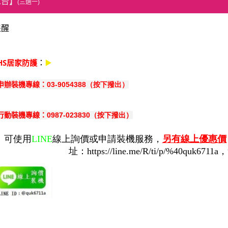
二台】
(三選一)
提醒
：
▶️
HS居家防護
申辦裝機專線：
03-9054388
（按下撥出）
行動
：
0987-023830（按下撥出）
裝機專線
可使用
LINE
線上詢價或申請裝機服務，
另有線上優惠價
址：
https://line.me/R/ti/p/%40quk6711a
，