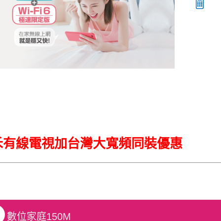
禾有線電視加台灣大寬頻同裝優惠
A
數位家庭150M