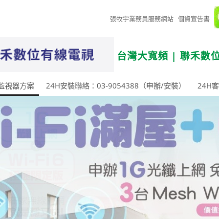
張牧宇業務員服務網站
個資宣告書
台灣大寬頻 | 聯禾數
監視器方案
24H安裝聯絡：03-9054388（申辦/安裝）
24H客