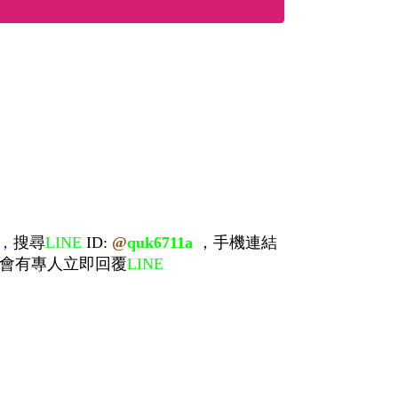
，
搜尋
LINE
ID:
@
quk6711a
，手機連結
會有專人立即回覆
LINE