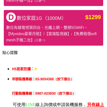
mesh子機一台】
(三選一)
D
$1299
數位家庭1G（10
00M）
數位有線電視第四台、光纖上網、雙頻5GWiFi、
【Myvideo豪華月租】/
【雲端監視器】
【免費租借wifi
/
mesh子機二台】
(三選一)
貼心提醒
：
▶️
HS居家防護
申辦裝機專線：
03-9054388
（按下撥出）
行動
：
0987-023830（按下撥出）
裝機專線
可使用
LINE
線上詢價或申請裝機服務，
另有線上