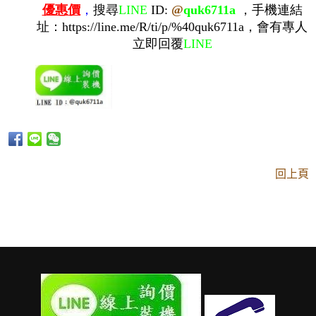
優惠價
，
搜尋
LINE
ID:
@
quk6711a
，手機連結
址：
https://line.me/R/ti/p/%40quk6711a
，會有專人
立即回覆
LINE
回上頁